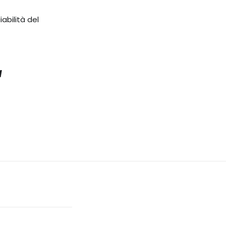
abilità del
a