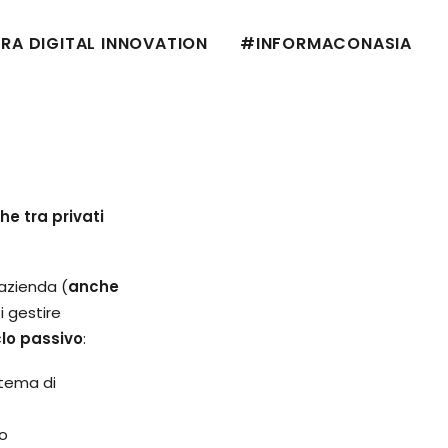
RA DIGITAL INNOVATION
#INFORMACONASIA
he tra privati
 azienda (
anche
i gestire
clo passivo
:
stema di
vo