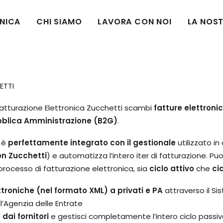
CNICA
CHI SIAMO
LAVORA CON NOI
LA NOST
ETTI
Fatturazione Elettronica Zucchetti scambi
fatture elettronic
bblica Amministrazione (B2G)
.
i è
perfettamente integrato con il gestionale
utilizzato in
on Zucchetti
) e automatizza l’intero iter di fatturazione. Puo
rocesso di fatturazione elettronica, sia
ciclo attivo
che
ci
ettroniche (nel formato XML) a privati e PA
attraverso il Si
l’Agenzia delle Entrate
 dai fornitori
e gestisci completamente l’intero ciclo passi