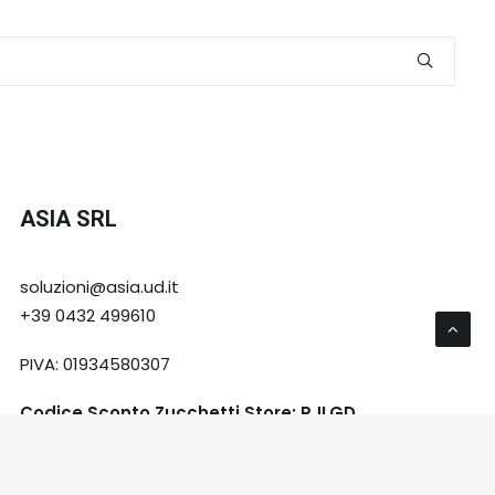
ASIA SRL
soluzioni@asia.ud.it
+39 0432 499610
PIVA: 01934580307
Codice Sconto Zucchetti Store: RJLGD